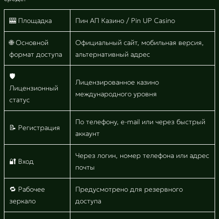
🎰 Площадка
Пин АП Казино / Pin UP Casino
🌐 Основной
Официальный сайт, мобильная версия,
формат доступа
альтернативный адрес
🛡
Лицензированное казино
Лицензионный
международного уровня
статус
По телефону, e-mail или через быстрый
📝 Регистрация
аккаунт
Через логин, номер телефона или адрес
🔐 Вход
почты
🔁 Рабочее
Предусмотрено для резервного
зеркало
доступа