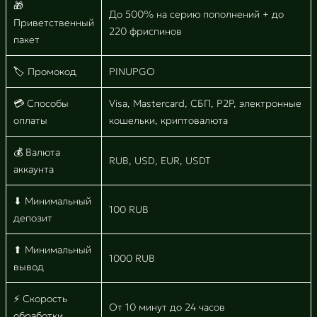
🎁
До 500% на серию пополнений + до
Приветственный
220 фриспинов
пакет
🏷 Промокод
PINUPGO
💳 Способы
Visa, Mastercard, СБП, P2P, электронные
оплаты
кошельки, криптовалюта
💰 Валюта
RUB, USD, EUR, USDT
аккаунта
⬇ Минимальный
100 RUB
депозит
⬆ Минимальный
1000 RUB
вывод
⚡ Скорость
От 10 минут до 24 часов
обработки