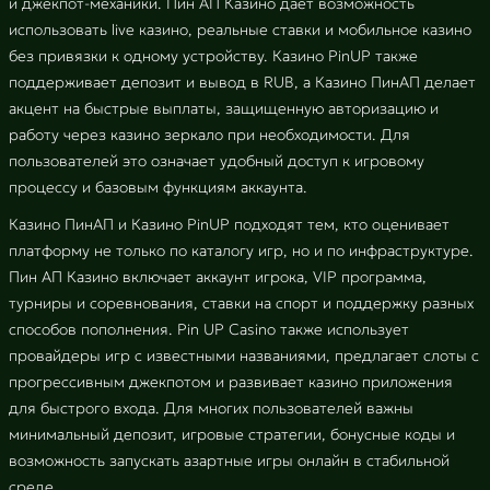
и джекпот-механики. Пин АП Казино дает возможность
использовать live казино, реальные ставки и мобильное казино
без привязки к одному устройству. Казино PinUP также
поддерживает депозит и вывод в RUB, а Казино ПинАП делает
акцент на быстрые выплаты, защищенную авторизацию и
работу через казино зеркало при необходимости. Для
пользователей это означает удобный доступ к игровому
процессу и базовым функциям аккаунта.
Казино ПинАП и Казино PinUP подходят тем, кто оценивает
платформу не только по каталогу игр, но и по инфраструктуре.
Пин АП Казино включает аккаунт игрока, VIP программа,
турниры и соревнования, ставки на спорт и поддержку разных
способов пополнения. Pin UP Casino также использует
провайдеры игр с известными названиями, предлагает слоты с
прогрессивным джекпотом и развивает казино приложения
для быстрого входа. Для многих пользователей важны
минимальный депозит, игровые стратегии, бонусные коды и
возможность запускать азартные игры онлайн в стабильной
среде.