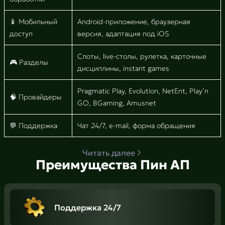
📱 Мобильный
Android-приложение, браузерная
доступ
версия, адаптация под iOS
Слоты, live-столы, рулетка, карточные
🎮 Разделы
дисциплины, instant games
Pragmatic Play, Evolution, NetEnt, Play’n
🧠 Провайдеры
GO, BGaming, Amusnet
💬 Поддержка
Чат 24/7, e-mail, форма обращения
Читать далее
Преимущества Пин АП
Поддержка 24/7