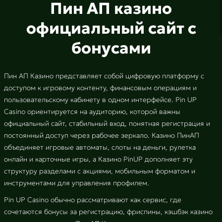
Пин АП казино
официальный сайт с
бонусами
Пин АП Казино представляет собой цифровую платформу с
доступом к игровому контенту, финансовым операциям и
пользовательскому кабинету в одном интерфейсе. Pin UP
Casino ориентируется на аудиторию, которой важны
официальный сайт, стабильный вход, понятная регистрация и
постоянный доступ через рабочее зеркало. Казино ПинАП
объединяет игровые автоматы, слоты на деньги, рулетка
онлайн и карточные игры, а Казино PinUP дополняет эту
структуру разделами с акциями, мобильным форматом и
инструментами для управления профилем.
Pin UP Casino обычно рассматривают как сервис, где
сочетаются бонусы за регистрацию, фриспины, кэшбэк казино